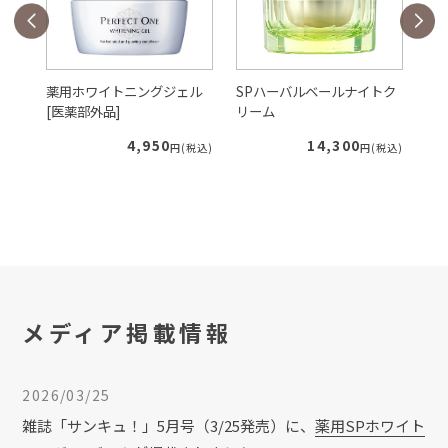
2026/03/06
コラム
40代の肌はなぜくすむの？プロが教える！
40代のくすみ徹底解説＆効果的な下地の選
び方
ン
薬用ホワイトニングジェル
SPハーバルベールナイトク
薬
リ
[医薬部外品]
リーム
ジ
2026/02/02
コラム
4,950
14,300
円(税込)
円(税込)
税込)
スキンケアの使用量を 見直し、実力を最大
限に！
2025/12/26
お知らせ
2026年のカレンダーが完成！今年は占いも
登場！
メディア掲載情報
2026/03/25
2025/10/27
コラム
雑誌「サンキュ！」5月号（3/25発売）に、
薬用SPホワイト
リンパマッサージにはどんなメリットがあ