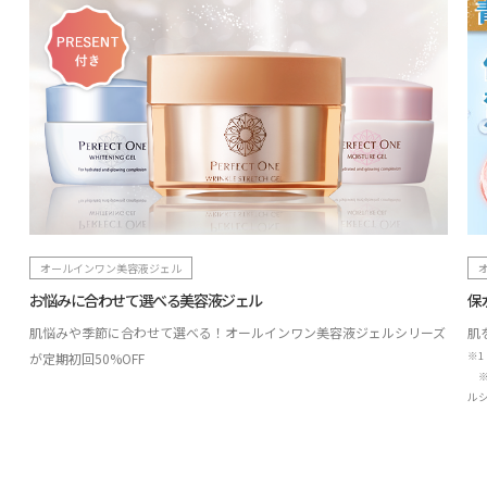
オールインワン美容液ジェル
お悩みに合わせて選べる美容液ジェル
保
肌悩みや季節に合わせて選べる！オールインワン美容液ジェルシリーズ
肌
※
が定期初回50%OFF
※
ル