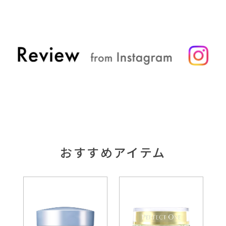
2026/05/13
メディア
雑誌「美的」6月号（4/22発売）に、薬用
ホワイトニングスパークリングセラムが掲
載されました
2026/05/01
コラム
その肌悩みの原因は「洗顔」かも！？
おすすめアイテム
2026/04/01
コラム
知っておきたい日焼け止め最新ニュース