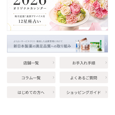
洗顔後のタオル見直してみませんか？
2026/06/22
お知らせ
PayPay（オンライン決済）がご利用いただけるようになり
ました
2026/06/05
コラム
店舗一覧
お手入れ手順
冷蔵庫でひんやりシャキッ！冷やしジェル
のすすめ
コラム一覧
よくあるご質問
2026/06/01
お知らせ
はじめての方へ
ショッピングガイド
パーフェクトワン20周年specialサイト公
開！