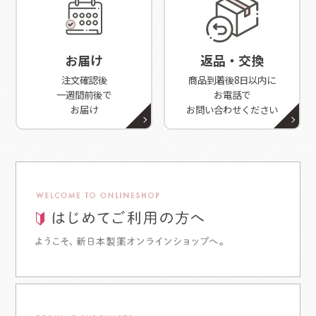
2025/5/8
雑誌『LEE』6月号（5/7発売）に、
ヘアネスト
が掲載されま
した
お届け
返品・交換
注文確認後
商品到着後8日以内に
一週間前後で
お電話で
2025/4/30
お届け
お問い合わせください
雑誌『GLOW』6月号（4/28発売）に、
スパークリングセラ
ム
が掲載されました
2025/4/16
WEBサイト『婦人画報デジタル』4/15公開の記事に、
スパ
ークリングセラム
が掲載されました
2025/4/15
WEBサイト『家庭画報.com』4/14公開の記事に、
スパーク
リングセラム
が掲載されました