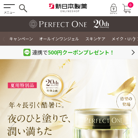
0
メニュー
〈
〉
キャンペーン
オールインワンジェル
スキンケア
メイク・UVケ
連携で
500円クーポン
プレゼント！