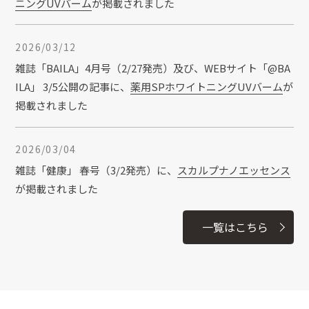
ニングUVバーム
が掲載されました
る？マッサージのポイント・やり方を紹
介！
2026/03/12
2025/10/20
コラム
雑誌「BAILA」4月号（2/27発売）及び、WEBサイト「@BA
ヘパリン類似物質とは？期待できる効果や
ILA」 3/5公開の記事に、
薬用SPホワイトニングUVバーム
が
おすすめのスキンケアアイテムを紹介
掲載されました
2026/03/04
2025/10/06
コラム
雑誌「健康」 春号（3/2発売）に、
スカルプナノエッセンス
プラセンタが美容・健康に期待できる効果
が掲載されました
とは？含まれる成分や取り入れる方法も紹
介
一覧はこちら
2026/03/04
雑誌「ニコラ」4月号（3/1発売）に、
薬用SPホワイトニン
2025/09/10
コラム
グUVバーム
が掲載されました
首とデコルテは日々のケアが重要！保湿ケ
アやマッサージのやり方を紹介