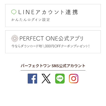
2026/03/03
雑誌「GLOW」4月号（2/27発売）に、
薬用ホワイトニング
スパークリングセラム
が掲載されました
2025/08/22
コラム
目立つ黒ずみ毛穴や、ゆるみ毛穴のケア方
法について！原因やケアする際の注意点も
2026/02/25
紹介
WEBサイト「家庭画報.com」 2/24公開の記事
に、
薬用SP
ホワイトニングUVバーム
が掲載されました
2025/08/22
コラム
眉間のシワはどう改善する？シワができる
2026/02/19
原因から日常のケアについて
パーフェクトワン SNS公式アカウント
雑誌「リンネル」4月号（2/19発売）に、
薬用SPホワイトニ
ングUVバーム
が掲載されました
2025/07/15
コラム
2026/02/18
炭酸美容の魅力とは？肌に与える効果や種類、選び方につ
WEBサイト「レタスクラブ」 2/13公開の記事
に、
薬用ホワ
いて紹介
イトニングスパークリングセラム
と、
薬用SPホワイトニン