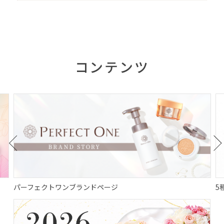
2026/07/10
コラム
飛行機内の乾燥と紫外線に要注意！長時間
フライトで差がつく美容テクをご紹介
コンテンツ
2026/07/09
メディア
雑誌「婦人画報」、8月号（7/1発売）にグ
ロウ&カバークッションファンデーション
が掲載されました。
2026/07/09
メディア
WEBサイト「@BAILA」 6/26公開の記事
に、アクアキープジェルが掲載されまし
た。
パーフェクトワンブランドページ
5
2026/07/01
コラム