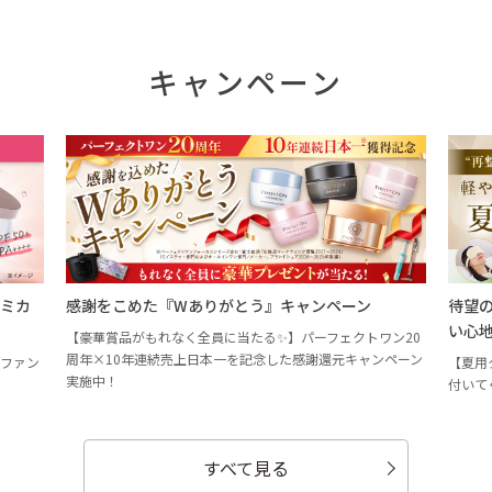
キャンペーン
シミカ
感謝をこめた『Wありがとう』キャンペーン
待望
い心
【豪華賞品がもれなく全員に当たる✨】パーフェクトワン20
周年×10年連続売上日本一を記念した感謝還元キャンペーン
ンファン
【夏用
実施中！
付いて
すべて見る