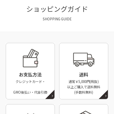
グUVバーム
が掲載されました
2024/11/20
お知らせ
ショッピングガイド
【重要】「GMO後払い」お支払い延滞時の回収事務手数料
のご負担について
2025/8/20
SHOPPING GUIDE
『リンネル』10月号
にて、神崎恵さんに
薬用ホワイトニン
グジェル
と
スパークリングセラム
をご紹介いただきました
2024/06/01
お知らせ
配送会社変更に関するお知らせ
2025/7/25
人気ポッドキャスト番組 「OVER THE SUN」
にて、
パーフ
2022/10/04
お知らせ
ェクトワン 薬用ホワイトニングクレンジングパック
をご紹
悪質な偽サイトにご注意ください
介いただきました！
お支払方法
送料
クレジットカード・
通常￥5,000円(税抜)
以上ご購入で送料無料
2025/5/12
GMO後払い・代金引換
(手数料無料)
雑誌『クロワッサン』5/10発売号に、
スパークリングセラ
ム
が掲載されました