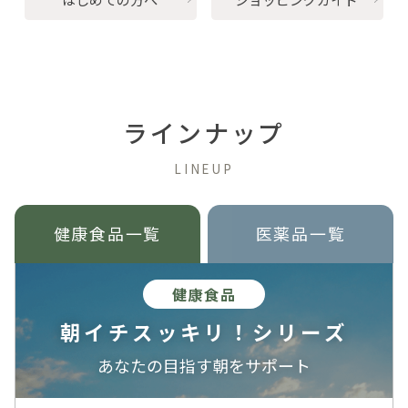
目の保護に必要なルテインの効果とは？摂
取の方法や含まれる食品も紹介！
2025/10/06
コラム
ラインナップ
中性脂肪の基準値はどれくらい？中性脂肪
の役割や高い場合のリスクについて
LINEUP
健康食品一覧
医薬品一覧
2025/09/10
コラム
コーヒーに含まれるクロロゲン酸とは？得
健康食品
られる効果や飲む際の注意点
朝イチスッキリ！シリーズ
あなたの目指す朝をサポート
2025/09/10
コラム
エラグ酸の働きや含まれる食品は？健康サ