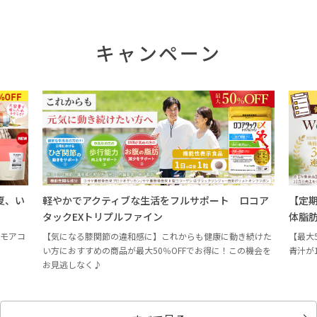
キャンペーン
活をフルサポート ロコア
【定期初回50％OFF】Wの健康青汁プラ
ン
体脂肪・血圧・血糖値までサポート
】これからも健康に動き続けた
【最大50％OFF】新たに健康習慣を始めたい方
0％OFFでお得に！この機会を
青汁が1箱からお得に試せる！