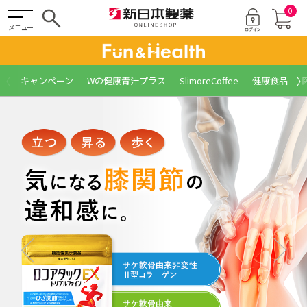
0
メニュー
〈
〉
キャンペーン
Wの健康青汁プラス
SlimoreCoffee
健康食品