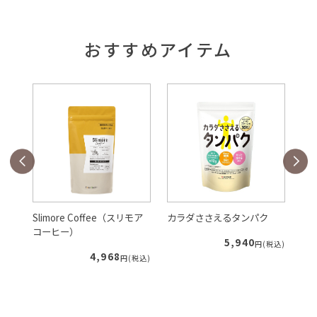
おすすめアイテム
Slimore Coffee（スリモア
カラダささえるタンパク
ルテイン
コーヒー）
5,940
円(税込)
4,968
円(税込)