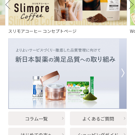
2026/06/01
お知らせ
パーフェクトワン20周年specialサイト公
開！
スリモアコーヒー コンセプトページ
Wの
2026/05/01
コラム
旬をおいしく！キレイになれる春野菜レシ
ピ
2025/12/26
お知らせ
2026年のカレンダーが完成！今年は占いも
登場！
コラム一覧
よくあるご質問
2025/10/27
コラム
はじめての方へ
ショッピングガイド