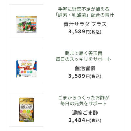
ポートとしての取り入れ方も紹介
手軽に野菜不足が補える
「酵素・乳酸菌」配合の青汁
青汁サラダ プラス
2025/08/08
3,589
コラム
円(税込)
女性と男性の体脂肪率の平均値はどれくら
い？ 計算式や下げるためにできること
腸まで届く善玉菌
毎日のスッキリをサポート
菌活習慣
2025/08/08
コラム
3,589
円(税込)
コーヒーを飲むタイミングはいつがベス
ト？夜に飲むときの注意点や効果的な飲み
方
ごまからつくったお酢が
毎日の元気をサポート
濃縮ごま酢
2024/11/20
お知らせ
2,484
円(税込)
【重要】「GMO後払い」お支払い延滞時の回収事務手数料
のご負担について